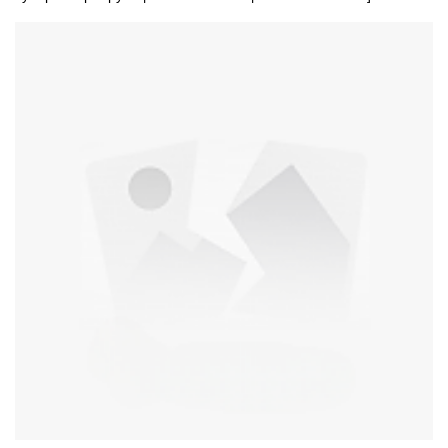
[телескопическая, с замковой конструкцией, свободной слева
и тугой справа, регулируемый диапазон 53–90 см, доступный
большинству взрослых].[Вращающаяся на 180 градусов,
треугольная швабра, легкодоступная в труднодоступных углах,
может использоваться для очистки ванны, поверхности и
спинки унитаза, зеркала, стекла, потолка и т. д.].