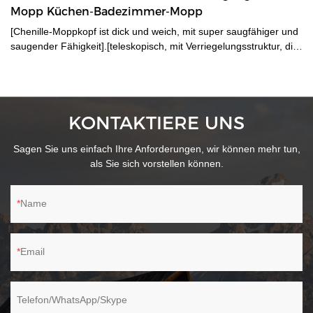
Mopp Küchen-Badezimmer-Mopp
[Chenille-Moppkopf ist dick und weich, mit super saugfähiger und
saugender Fähigkeit].[teleskopisch, mit Verriegelungsstruktur, die
links locker und rechts fest ist, und der einstellbare Bereich
beträgt 53–90 cm, was den meisten Erwachsenen zur Verfügung
steht].[Um 180 Grad drehbarer, dreieckiger Mopp, leicht zu
erreichende, schwer zugängliche Ecke, kann zum Reinigen von
KONTAKTIERE UNS
Badewannen, Toilettenoberflächen und -rückwänden, Spiegeln,
Glas, Decken usw. verwendet werden].
Sagen Sie uns einfach Ihre Anforderungen, wir können mehr tun,
als Sie sich vorstellen können.
Name
Email
Telefon/WhatsApp/Skype