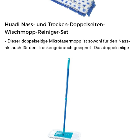
Huadi Nass- und Trocken-Doppelseiten-
Wischmopp-Reiniger-Set
- Dieser doppelseitige Mikrofasermopp ist sowohl für den Nass-
als auch für den Trockengebrauch geeignet.-Das doppelseitige
Mikrofaserpad ist sehr effizient bei der Tiefenreinigung des
Bodens, ohne Rückstände zu hinterlassen.Eine Seite könnte zur
Nassreinigung und die andere zum Trocknen des Bodens
verwendet werden.- Die Pads lassen sich leicht vom Mopp
abnehmen, um gereinigt und wiederverwendet zu werden, und
sind auch maschinenwaschbar.- Um 360 Grad drehbarer
Moppkopf ermöglicht das Arbeiten an bevorzugten Orten.-
Teleskopischer Metallgriff hilft, schwer zugängliche Stellen zu
erreichen.-Mit einfachen Klettverschlüssen zum leichteren
Entfernen& den Abwasch machen.