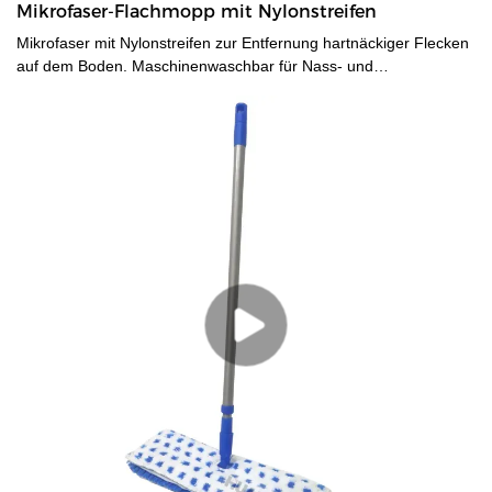
Mikrofaser-Flachmopp mit Nylonstreifen
Mikrofaser mit Nylonstreifen zur Entfernung hartnäckiger Flecken
auf dem Boden. Maschinenwaschbar für Nass- und
Trockenreinigung. -Der robuste und hochwertige Metallgriff ist
teleskopierbar, hat einen Durchmesser von 22/25 mm und lässt
sich bis zu 120 cm ausziehen, sodass man ohne Bücken arbeiten
kann. - Kunststoff-Mopphalter mit schwenkbarem Kopf; die
Moppbezüge lassen sich einfach per Fußdruck auf- und
absetzen.