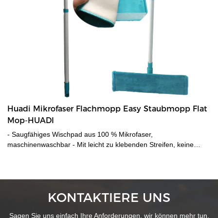
Huadi Mikrofaser Flachmopp Easy Staubmopp Flat
Mop-HUADI
- Saugfähiges Wischpad aus 100 % Mikrofaser,
maschinenwaschbar - Mit leicht zu klebenden Streifen, keine
herkömmlichen Taschen erforderlich. Kann leicht ersetzt werden!
- Ideal zum Trockenwischen und Staubwischen auf Hartholz-,
Laminat-, Fliesen- und polierten Betonböden!
KONTAKTIERE UNS
Sagen Sie uns einfach Ihre Anforderungen, wir können mehr tun,