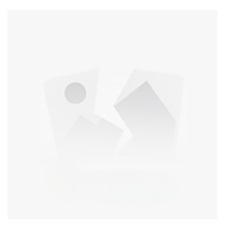
große Möbelstücke greifen kann. -Der Moppkopf ist abnehmbar
und bei 30 Grad maschinenwaschbar. -Der Griff ist von ca. 68 bis
120 cm ausziehbar. Der Kopf misst ca. 43 x 12 cm.