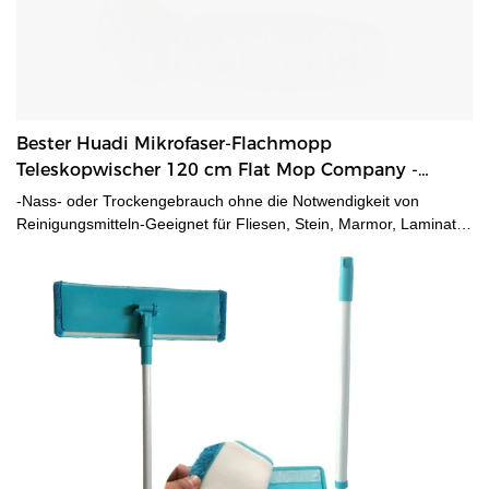
Bester Huadi Mikrofaser-Flachmopp
Teleskopwischer 120 cm Flat Mop Company -
HUADI
-Nass- oder Trockengebrauch ohne die Notwendigkeit von
Reinigungsmitteln-Geeignet für Fliesen, Stein, Marmor, Laminat,
Hartholzböden- Mikrofaserpad mit Nylonstreifen zum Entfernen
hartnäckiger Flecken oder Verschmutzungen.-Mop Pad ist
maschinenwaschbar. Eash um Ersatz zu bekommen.-
Teleskopischer Mop-Griff bis zu 120 cm ermöglicht das Arbeiten
in jedem gewünschten Winkel.