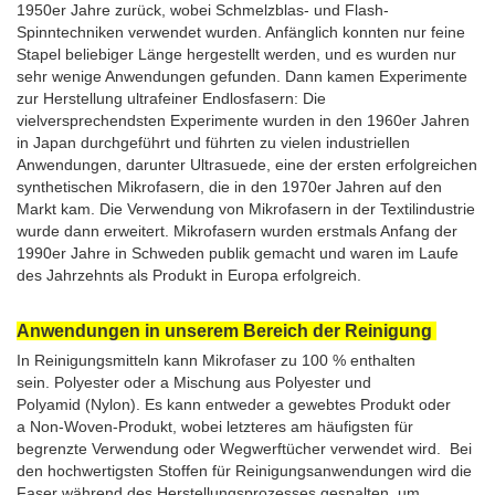
1950er Jahre zurück, wobei Schmelzblas- und Flash-
Spinntechniken verwendet wurden. Anfänglich konnten nur feine
Stapel beliebiger Länge hergestellt werden, und es wurden nur
sehr wenige Anwendungen gefunden. Dann kamen Experimente
zur Herstellung ultrafeiner Endlosfasern: Die
vielversprechendsten Experimente wurden in den 1960er Jahren
in Japan durchgeführt und führten zu vielen industriellen
Anwendungen, darunter Ultrasuede, eine der ersten erfolgreichen
synthetischen Mikrofasern, die in den 1970er Jahren auf den
Markt kam. Die Verwendung von Mikrofasern in der Textilindustrie
wurde dann erweitert. Mikrofasern wurden erstmals Anfang der
1990er Jahre in Schweden publik gemacht und waren im Laufe
des Jahrzehnts als Produkt in Europa erfolgreich.
Anwendungen in unserem Bereich der Reinigung
In Reinigungsmitteln kann Mikrofaser zu 100 % enthalten
sein. Polyester oder a Mischung aus Polyester und
Polyamid (Nylon). Es kann entweder a gewebtes Produkt oder
a Non-Woven-Produkt, wobei letzteres am häufigsten für
begrenzte Verwendung oder Wegwerftücher verwendet wird. Bei
den hochwertigsten Stoffen für Reinigungsanwendungen wird die
Faser während des Herstellungsprozesses gespalten, um