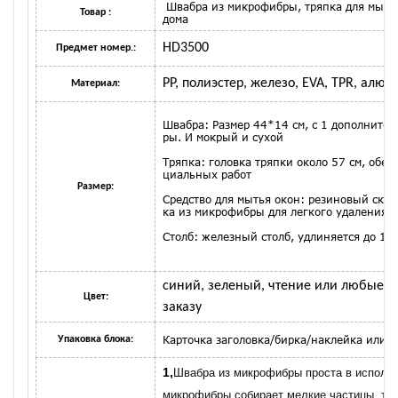
Швабра из микрофибры, тряпка для мытья
Товар :
дома
HD3500
Предмет номер.:
PP, полиэстер, железо, EVA, TPR, алюмин
Материал:
Швабра: Размер 44*14 см, с 1 дополните
ры. И мокрый и сухой
Тряпка: головка тряпки около 57 см, обе 
циальных работ
Размер:
Средство для мытья окон: резиновый скр
ка из микрофибры для легкого удаления 
Столб: железный столб, удлиняется до 12
синий, зеленый, чтение или любые д
Цвет:
заказу
Карточка заголовка/бирка/наклейка или
Упаковка блока:
1,
Швабра из микрофибры проста в использ
микрофибры собирает мелкие частицы, так