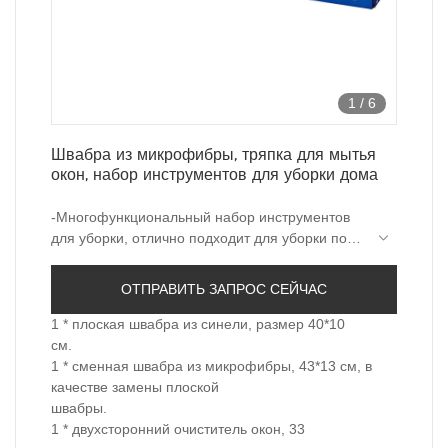
1
/
6
Швабра из микрофибры, тряпка для мытья
окон, набор инструментов для уборки дома
-Многофункциональный набор инструментов
для уборки, отлично подходит для уборки по
дому.
-Одна общая ручка подходит для всех швабр,
тряпок, очистителей окон.
ОТПРАВИТЬ ЗАПРОС СЕЙЧАС
- Прочная телескопическая металлическая
ручка выдвигается до 120 см.
1 * плоская швабра из синели, размер 40*10
-С 1 насадкой для швабры из микрофибры.
см.
-Подарочная упаковка.
1 * сменная швабра из микрофибры, 43*13 см, в
качестве замены плоской
швабры.
1 * двухсторонний очиститель окон, 33