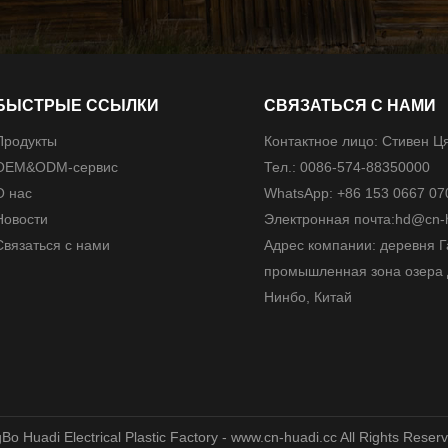
БЫСТРЫЕ ССЫЛКИ
СВЯЗАТЬСЯ С НАМИ
Продукты
Контактное лицо: Стивен Ц
ОЕМ&ODM-сервис
Тел.: 0086-574-88350000
О нас
WhatsApp: +86 153 0667 07
Новости
Электронная почта:
hd@cn-h
Связаться с нами
​​​​Адрес компании: деревня 
промышленная зона озера 
Нинбо, Китай
o Huadi Electrical Plastic Factory - www.cn-huadi.cc All Rights Reser