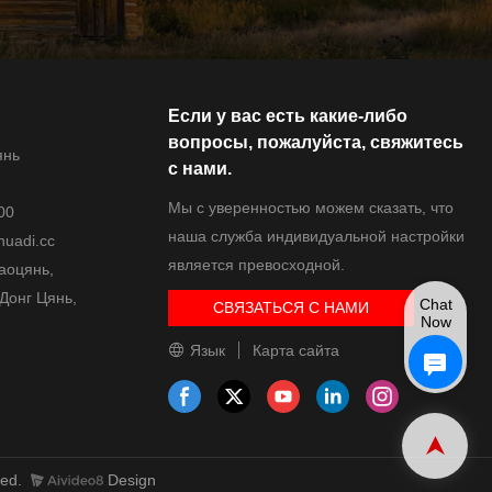
Если у вас есть какие-либо
вопросы, пожалуйста, свяжитесь
янь
с нами.
Мы с уверенностью можем сказать, что
00
наша служба индивидуальной настройки
uadi.cc
является превосходной.
Гаоцянь,
Донг Цянь,
Chat
СВЯЗАТЬСЯ С НАМИ
Now
Язык
Карта сайта
ved.
Design