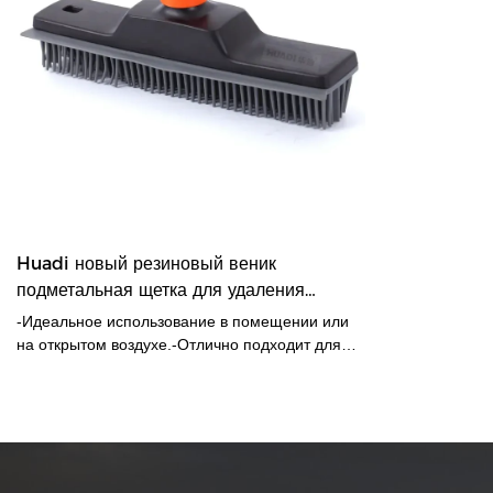
Huadi новый резиновый веник
подметальная щетка для удаления
шерсти домашних животных ковер веник
-Идеальное использование в помещении или
на открытом воздухе.-Отлично подходит для
удаления шерсти домашних животных и пуха с
ковров.-Go с прочной металлической ручкой.