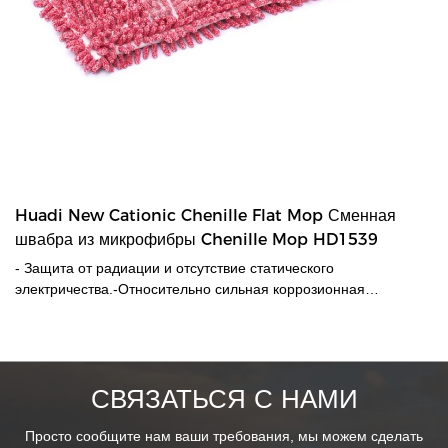
Huadi New Cationic Chenille Flat Mop Сменная
швабра из микрофибры Chenille Mop HD1539
- Защита от радиации и отсутствие статического
электричества.-Относительно сильная коррозионная
стойкость, в том числе кислотостойкость, устойчивость к
окислению, дрейф и т. Д., Ткань обладает прекрасными
антибактериальными свойствами, и на такой ткани обычно не
появляются плесень и длинные пятна.-Легко использовать и
СВЯЗАТЬСЯ С НАМИ
стирать в машине.-Для плоской швабры размером 40*10см.
Просто сообщите нам ваши требования, мы можем сделать