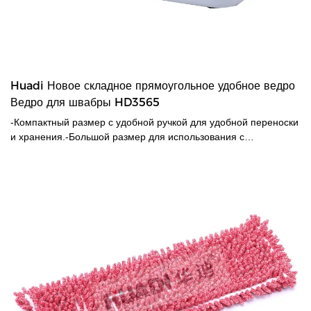
Huadi Новое складное прямоугольное удобное ведро
Ведро для швабры HD3565
-Компактный размер с удобной ручкой для удобной переноски
и хранения.-Большой размер для использования с
различными швабрами (плоская швабра, швабра PVA, твист
швабры и т. д.).-С 4 колесами для удобного перемещения.