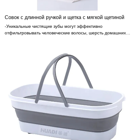
Совок с длинной ручкой и щетка с мягкой щетиной
-Уникальные чистящие зубы могут эффективно
отфильтровывать человеческие волосы, шерсть домашних
животных и другой мусор на метле.-Можно разместить за
дверью или в углу для вертикального хранения.
Инновационный ветрозащитный дизайн не позволяет легко
упасть.-3 ряда прочных щетинок с отличной гибкостью,
которые нелегко носить на полу. Набор метлы и совка имеет
складную конструкцию отскока под углом 90 градусов, что
затрудняет падение мусора в совок, что позволяет избежать
повторной уборки.- Модернизированная длинная ручка
позволяет вам стоять вертикально для удобного подметания.
Вам не нужно приседать или становиться на колени на пол,
чтобы очистить нижнюю часть мебели и избежать болей в
спине. Вращающаяся на 180° головка метлы позволяет легко
очищать мертвые углы от различных скоплений пыли.-Ручка из
нержавеющей стали: прочная и прочная, долговечная.