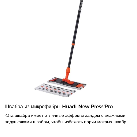
Швабра из микрофибры Huadi New Press'Pro
-Эта швабра имеет отличные эффекты хандры с влажными
подушечками швабры, чтобы избежать порчи мокрых швабр.-
Эта швабра идет с ведром для швабры& отжима, что вода для
самостоятельного отжима доступна.- Прочная железная ручка