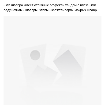
-Эта швабра имеет отличные эффекты хандры с влажными
подушечками швабры, чтобы избежать порчи мокрых швабр.-
Эта швабра идет с ведром для швабры& отжима, что вода для
самостоятельного отжима доступна.- Прочная железная ручка
удлиняется до 150 см, обеспечивает удобное прикосновение
и долгий срок службы.-Подушка для швабры пригодна для
машинной стирки, также доступна насадка для швабры.