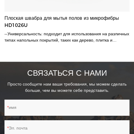
Плоская швабра для мытья полов из микрофибры
HD1026U
--Универсальность: подходит для использования на различных
типах напольных покрытий, таких как дерево, плитка и
ламинат. -Микроволокно: эффективно задерживает грязь и
пыль, обеспечивая более глубокую очистку без разводов. -
Влажная и сухая уборка: смочите микрофибровую салфетку
водой или мягким чистящим средством. -Многоразовое
СВЯЗАТЬСЯ С НАМИ
использование: моющаяся насадка из микроволокна
позволяет использовать ее многократно, что экономит деньги
Просто сообщите нам ваши требования, мы можем сделать
и сокращает отходы. -Телескопичность: прочная
больше, чем вы можете себе представить.
металлическая телескопическая ручка, позволяющая
использовать ее на расстоянии 70–120 см.
имя
Эл. почта