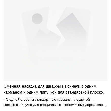
Сменная насадка для швабры из синели с одним
карманом и одним липучкой для стандартной плоской
швабры 40*10 см.
- С одной стороны стандартные карманы, а с другой —
застежка-липучка для специальных экономичных держателей
для плоских швабр. -Размер примерно 42*12 см, подходит для