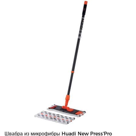
большинства стандартных плоских швабр размером примерно
40*10 см. -Материал: 100% полиэстер.
Швабра из микрофибры Huadi New Press'Pro