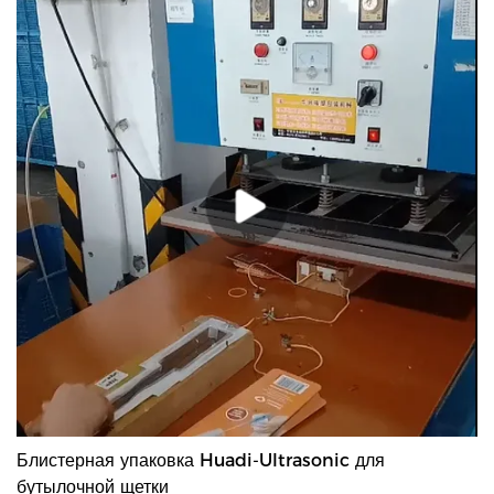
щетинок бережно очищают дно бутылок и изогнутые
поверхности, не царапая их. Спиральное расположение
щетинок на 360° обеспечивает обработку каждого уголка
бутылки, даже труднодоступных мест. — Усиленный стальной
проволочный сердечник позволяет щетке гнуться и подходить
к бутылкам любой формы, от стандартных бутылок для воды
до термокружек, спортивных бутылок и детских бутылочек.
-Удобная ребристая пластиковая ручка обеспечивает
надежный хват даже мокрыми руками, защищая руки от
грязной воды и пыли.
Блистерная упаковка Huadi-Ultrasonic для
бутылочной щетки