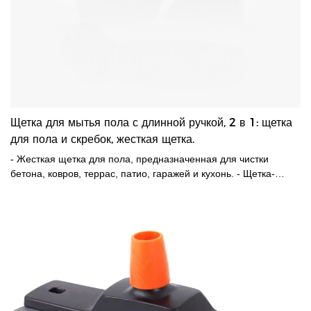
Щетка для мытья пола с длинной ручкой, 2 в 1: щетка
для пола и скребок, жесткая щетка.
- Жесткая щетка для пола, предназначенная для чистки
бетона, ковров, террас, патио, гаражей и кухонь. - Щетка-
метла с жесткой щетиной. Оснащена щеткой с жесткой
щетиной, которая обеспечивает глубокое очищение и удаляет
стойкие пятна и грязь, а также встроенным скребком для
быстрого удаления грязной воды и пятен. — Эргономичный
дизайн защищает колени и спину. Эти угловые щетки для
чистки делают уборку легкой и комфортной.