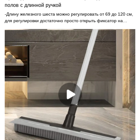
полов с длинной ручкой
-Длину железного шеста можно регулировать от 69 до 120 см,
для регулировки достаточно просто открыть фиксатор на
шесте, поэтому вам не придется сгибать спину. -Изготовлен из
полипропилена и железа, прочный и долговечный. - Эту щетку
можно широко использовать для мытья плиточных полов,
полов из твердой древесины, стеклянных поверхностей и
цементных полов, например, в ванных комнатах, кухнях,
душевых, на стенах, в гаражах и на террасах. -Щетина щетки
обеспечивает глубокую очистку, легко удаляет стойкие пятна,
разводы, грязную воду и въевшуюся грязь.