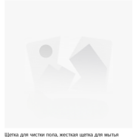
летать во время уборки.-Отлично работает на коврах и
ковриках. Мягкие щетинки аккуратно соскребают и собирают
волосы с ковров. Даже собрать крошечную пыль, до которой
не дотянулся пылесос.Телескопическая штанга с 2 секциями
легко регулирует длину Не нужно наклоняться или
становиться на колени для подметания.
Щетка для чистки пола, жесткая щетка для мытья