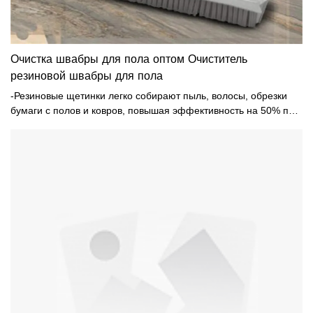
Очистка швабры для пола оптом Очиститель
резиновой швабры для пола
-Резиновые щетинки легко собирают пыль, волосы, обрезки
бумаги с полов и ковров, повышая эффективность на 50% по
сравнению с обычной метлой.-Лучше всего удалить шерсть
домашних животных с ковров и ковриков. Мягкие щетинки
мягко соскребают и собирают волосы с ковров, легко
собирают волосы на коврах, до которых не дотягивается
пылесос.- Регулируемая длина костюма для людей разного
роста. Достаточно длинный, чтобы высокие взрослые могли
подметать, не наклоняясь.-Легко содержать метлу в чистоте,
промывая ее под краном. Пыль или волосы легко смываются с
щетинок.- Со встроенным краем швабры, также подходит для
использования на открытом воздухе, например, в саду, на
балконе, во внутреннем дворике, в гараже для мытья пола,
очистки воды или разливов, очистки окон и т. д.