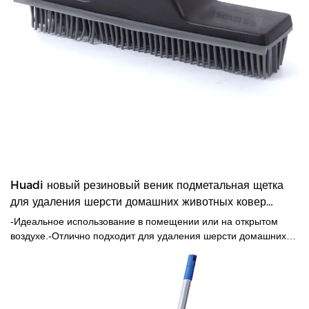
Huadi новый резиновый веник подметальная щетка
для удаления шерсти домашних животных ковер
веник
-Идеальное использование в помещении или на открытом
воздухе.-Отлично подходит для удаления шерсти домашних
животных и пуха с ковров.-Go с прочной металлической
ручкой.