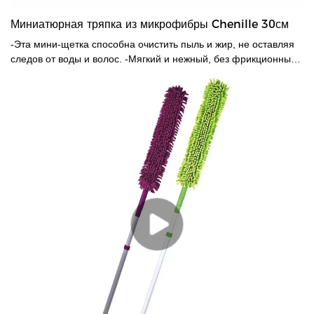
Миниатюрная тряпка из микрофибры Chenille 30см
-Эта мини-щетка способна очистить пыль и жир, не оставляя
следов от воды и волос. -Мягкий и нежный, без фрикционных
агентов, не оставляет царапин.Антистатичный, легко моется,
хорошо собирает пыль, может поглощать мелкую пыль. -
Подходит для уборки пыли внутри и снаружи автомобиля, а
также для уборки пыли в помещении или дома! Легко моется!