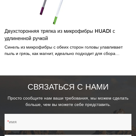
Двухсторонняя тряпка из микрофибры HUADI с
удлиненной ручкой
Синель из микрофибры с обеих сторон головы улавливает
пыль и грязь, как магнит, идеально подходит для сбора
пролитой жидкости из нестандартных мест.-В целом головка
гибкая для тех труднодоступных мест в доме.- Расширьте
свою досягаемость при уборке пыли в высоких местах, таких
как верхняя часть шкафа, осветительные приборы.-Полюс:
СВЯЗАТЬСЯ С НАМИ
неизрасходованный 68 см, удлиненный 120 см.
Просто сообщите нам ваши требования, мы можем сделать
больше, чем вы можете себе представить.
имя