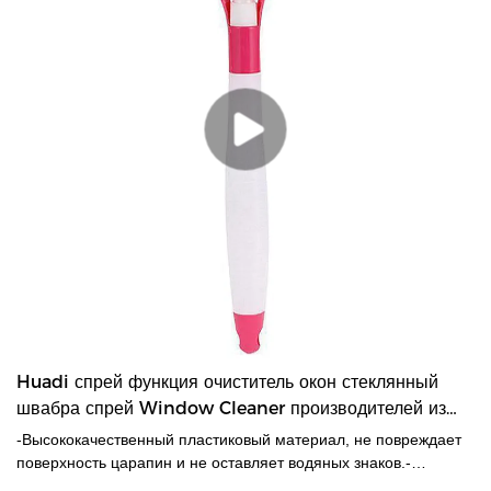
Huadi спрей функция очиститель окон стеклянный
швабра спрей Window Cleaner производителей из
Китая | ХУАДИ
-Высококачественный пластиковый материал, не повреждает
поверхность царапин и не оставляет водяных знаков.-
Подходит для окон, ванн, зеркал, каминов, полов,