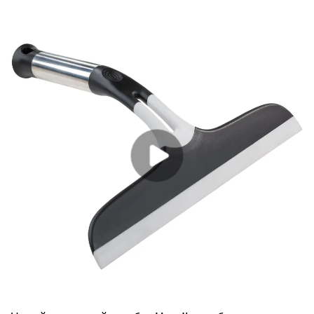
сетки для чистки. -Используйте в сухом виде для легкой
очистки от пыли и технического обслуживания или во влажном
виде для увеличения мощности. Для удаления пыльцы, пуха
тополя и других пылевых частиц вы можете использовать
щетку для чистки экрана, чтобы быстро собрать их. При
смачивании только водой она удалит большую часть грязи и
пыли, которые немного застряли. -Для всех видов оконных
сеток. -Благодаря кнопке включения универсального шарнира
он работает снаружи стекла.