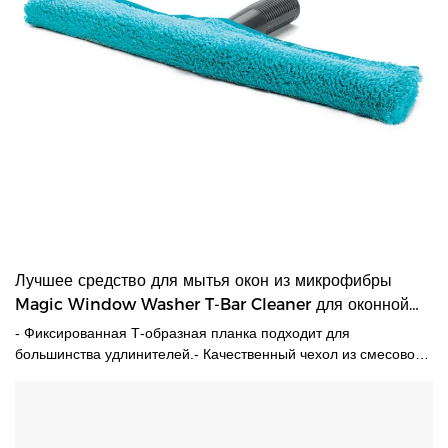
Лучшее средство для мытья окон из микрофибры
Magic Window Washer T-Bar Cleaner для оконной
компании - HUADI
- Фиксированная Т-образная планка подходит для
большинства удлинителей.- Качественный чехол из смесовой
синтетической ткани с застежкой-липучкой для легкой стирки и
замены.-Отличная стиральная машина общего назначения
для окон, гладких стен и т. д.-Впитывающая микрофибра,
которую можно стирать в машине.