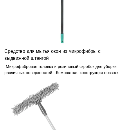
Средство для мытья окон из микрофибры с
выдвижной штангой
-Микрофибровая головка и резиновый скребок для уборки
различных поверхностей. -Компактная конструкция позволяет
легко хранить это средство для мытья окон дома. -
Раздвижная штанга выдвигается от 68 см до 120 см, что
отлично подходит для работы на большой высоте. -Идеально
подходит для внутренних и наружных окон, зеркал, дверей
душевых кабин, окон караванов и теплиц.