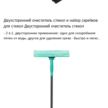
Двухсторонний очиститель стекол и набор скребков
для стекол Двусторонний очиститель стекол
- 2 в 1, двустороннее применение: одно для соскребания
пятен от воды, другое для удаления грязи. -Быстро и легко
моет окна, двери, плитку и полы. -Ручка из экономичного
пластика. -С отверстием для подвешивания для удобства
хранения.