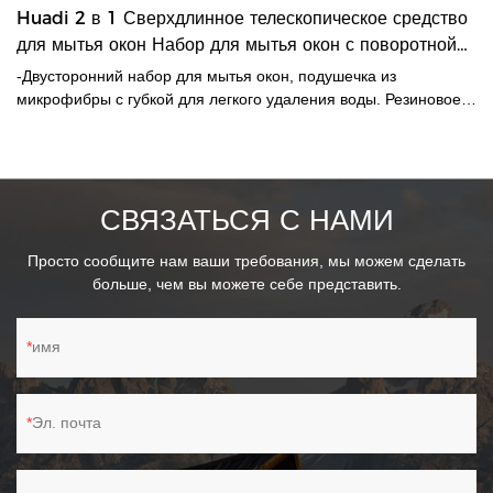
Huadi 2 в 1 Сверхдлинное телескопическое средство
для мытья окон Набор для мытья окон с поворотной
головкой
-Двусторонний набор для мытья окон, подушечка из
микрофибры с губкой для легкого удаления воды. Резиновое
лезвие для эффективного очищения.-Телескопическая ручка 3
шт. в 1 достигает высоты 320 см.-Поворотная головка
позволяет работать с предпочтительным ангелом.-Идеально
подходит для мытья окон внутри и снаружи.
СВЯЗАТЬСЯ С НАМИ
Просто сообщите нам ваши требования, мы можем сделать
больше, чем вы можете себе представить.
имя
Эл. почта