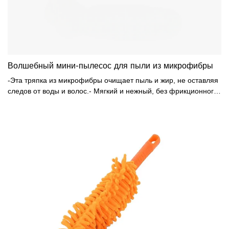
Волшебный мини-пылесос для пыли из микрофибры
-Эта тряпка из микрофибры очищает пыль и жир, не оставляя
следов от воды и волос.- Мягкий и нежный, без фрикционного
агента, не оставляет царапин. Антистатический, легко
чистится, сильно собирает пыль, может поглощать мелкую
пыль.- Используется для протирки пыли внутри и снаружи
автомобиля, также может использоваться для протирки пыли в
помещении или в быту! Легко моется!