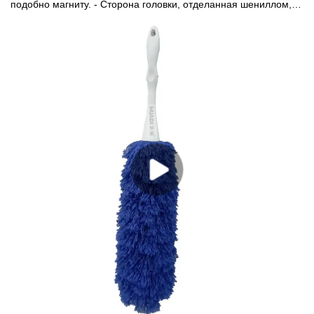
подобно магниту. - Сторона головки, отделанная шениллом,
идеально подходит для сбора пролитой жидкости из
труднодоступных мест. -Гибкая насадка-пылесос для особых
работ по уборке труднодоступных мест. - Увеличьте радиус
действия при уборке пыли на возвышенностях, таких как
верхние поверхности шкафов, светильники и балки. Длина
ручки может достигать 150 см.