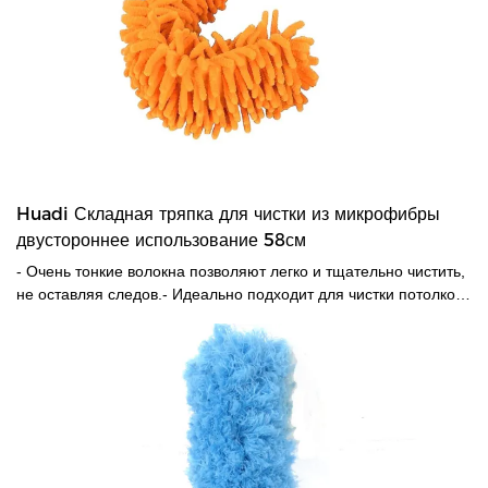
Huadi Складная тряпка для чистки из микрофибры
двустороннее использование 58см
- Очень тонкие волокна позволяют легко и тщательно чистить,
не оставляя следов.- Идеально подходит для чистки потолков,
ламп или углов, до которых трудно добраться другими
способами.- Благодаря телескопической функции сгибаемая
тряпка также подходит для удаления пыли из салона
автомобиля и других подобных предметов.работы по уборке.-
Обе стороны работоспособны.- Головку тряпки можно стирать
в машине.