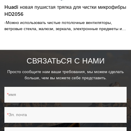
Huadi новая пушистая тряпка для чистки микрофибры
HD2056
-Можно использовать чистые потолочные вентиляторы,
ветровые стекла, жалюзи, зеркала, электронные предметы и
многое другое без царапин.-Микроволокна высокой плотности
на щетке захватывают и улавливают частицы пыли и не
распространяют их во время уборки, что делает ее идеальной
для удаления пыли.
СВЯЗАТЬСЯ С НАМИ
Просто сообщите нам ваши требования, мы можем сделать
больше, чем вы можете себе представить.
имя
Эл. почта