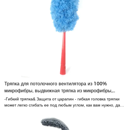
Тряпка для потолочного вентилятора из 100%
микрофибры, выдвижная тряпка из микрофибры,
длина до 173 см
-Гибкий тряпка& Защита от царапин - гибкая головка тряпки
может легко сгибать ее под любым углом, как вам нужно, даже
на 360 °, что поможет вам легко столкнуться с пылью в углах и
очистить мертвые углы.- Насадка для пыли из микрофибры
может прочно поглощать мелкую пыль и волосы во время
использования, предотвращая разлетание пыли, вдвое