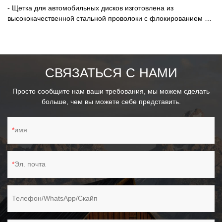
- Щетка для автомобильных дисков изготовлена ​​из
высококачественной стальной проволоки с флокированием и
оснащена нескользящей ручкой для удобного захвата.
-Эффективный инструмент, который поможет вам легко
очистить или отмыть труднодоступные углы или детали вашего
автомобиля! - Подходит для всех видов колесных шин
СВЯЗАТЬСЯ С НАМИ
транспортных средств, а также для очистки пола, пола
автомобиля, педалей, швов керамической плитки в домашних
Просто сообщите нам ваши требования, мы можем сделать
условиях и т. д.
больше, чем вы можете себе представить.
имя
Эл. почта
Телефон/WhatsApp/Скайп