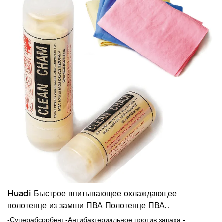
Huadi Быстрое впитывающее охлаждающее
полотенце из замши ПВА Полотенце ПВА
Производители продуктов по уходу за автомобилем из
-Суперабсорбент.-Антибактериальное против запаха.-