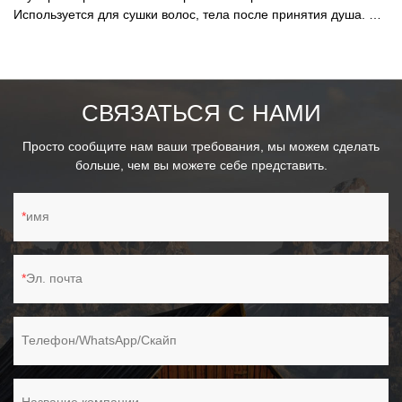
Китая
Используется для сушки волос, тела после принятия душа. А
также подходит для шерсти вашего питомца, мебели, стекла и
т. д.также идеально подходит для сушки после мойки
автомобиля, не оставляя разводов на АВТОМОБИЛЕ.
СВЯЗАТЬСЯ С НАМИ
Просто сообщите нам ваши требования, мы можем сделать
больше, чем вы можете себе представить.
имя
Эл. почта
Телефон/WhatsApp/Скайп