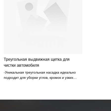
Треугольная выдвижная щетка для
чистки автомобиля
-Уникальная треугольная насадка идеально
подходит для уборки углов, кромок и узких
щелей, устраняя «мертвые зоны» на стенах,
потолках, окнах и кафельной плитке в ванной
комнате. - Гибкий поворотный шарнир
позволяет регулировать угол наклона головки,
адаптируясь к различным очищаемым
поверхностям и положениям, как высоко, так и