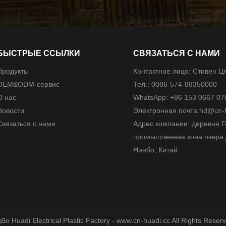
БЫСТРЫЕ ССЫЛКИ
СВЯЗАТЬСЯ С НАМИ
Продукты
Контактное лицо: Стивен Ц
ОЕМ&ODM-сервис
Тел.: 0086-574-88350000
О нас
WhatsApp: +86 153 0667 07
Новости
Электронная почта:
hd@cn-h
Связаться с нами
​​​​Адрес компании: деревня 
промышленная зона озера 
Нинбо, Китай
o Huadi Electrical Plastic Factory - www.cn-huadi.cc All Rights Reser