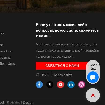
Если у вас есть какие-либо
вопросы, пожалуйста, свяжитесь
янь
с нами.
Мы с уверенностью можем сказать, что
00
наша служба индивидуальной настройки
uadi.cc
является превосходной.
Гаоцянь,
Донг Цянь,
Chat
СВЯЗАТЬСЯ С НАМИ
Now
Язык
Карта сайта
ved.
Design