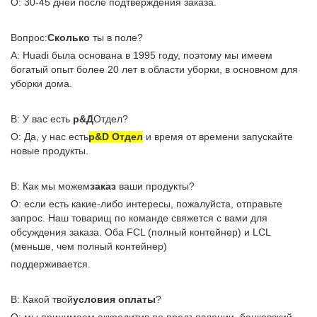
О: 30-45 дней после подтверждения заказа.
Вопрос:
Сколько
ты в поле?
А: Huadi была основана в 1995 году, поэтому мы имеем
богатый опыт более 20 лет в области уборки, в основном для
уборки дома.
В: У вас есть
р&Д
Отдел?
О: Да, у нас есть
р&D Отдел
и время от времени запускайте
новые продукты.
В: Как мы можем
заказ
ваши продукты?
О: если есть какие-либо интересы, пожалуйста, отправьте
запрос. Наш товарищ по команде свяжется с вами для
обсуждения заказа. Оба FCL (полный контейнер) и LCL
(меньше, чем полный контейнер)
поддерживается.
В: Какой твой
условия оплаты
?
О: мы принимаем аккредитив по предъявлении, банковский