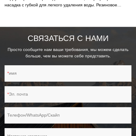
насадка с губкой для легкого удаления воды. Резиновое
лезвие для эффективной очистки. - Телескопическая
металлическая ручка выдвигается примерно на 43-73 см. -
Возможность поворота головы позволяет устанавливать ее
под желаемым углом. Идеально подходит для уборки дома и
СВЯЗАТЬСЯ С НАМИ
автомобиля.
Просто сообщите нам ваши требования, мы можем сделать
больше, чем вы можете себе представить.
имя
Эл. почта
Телефон/WhatsApp/Скайп