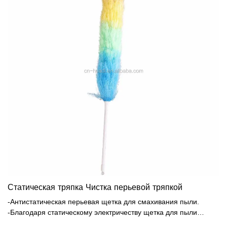
Статическая тряпка Чистка перьевой тряпкой
-Антистатическая перьевая щетка для смахивания пыли.
-Благодаря статическому электричеству щетка для пыли
притягивает пыль и т. п. подобно магниту. -Идеально подходит