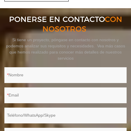
PONERSE EN CONTACTO
CON
NOSOTROS
Si tiene un proyecto, póngase en contacto con nosotros y
podemos analizar sus requisitos y necesidades. Vea más casos
que hemos realizado para conocer más detalles de nuestros
servicios
Nombre
Email
Teléfono/WhatsApp/Skype