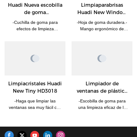
Huadi Nueva escobilla
Limpiaparabrisas
de goma
Huadi New Window
Limpiaparabrisas de
Squeegee Shower
-Cuchilla de goma para
-Hoja de goma duradera.-
ducha Fabricante de
Cleaner Glass Wiper
efectos de limpieza
Mango ergonómico de
limpiaparabrisas |
efectivos en ventanas o
plástico para facilitar su
HUADI
vidrios.-Mango de agarre
uso.-Perfecto para la
suave, tacto y sujeción
eliminación de líquidos en
cómodos.-Sin arañazos en
cualquier superficie plana-
la superficie.-El logotipo
Perfecto para cualquier
personalizado en el mango
pantalla de sembradora de
está disponible.
baño de Windows, etc.
Limpiacristales Huadi
Limpiador de
New Tiny HD3018
ventanas de plástico
para ducha y
-Haga que limpiar las
-Escobilla de goma para
limpiacristales
ventanas sea muy fácil con
una limpieza eficaz de la
esta escobilla de goma para
superficie del vidrio sin
ventanas, asegurando
dejar rayones. -Tanto para
superficies sin rayas para
la limpieza del hogar como
vistas nítidas con cada
para la limpieza del