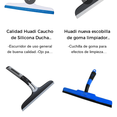
ventanas y paredes lisas,
etc.-Microfibra absorbente
lavable a máquina.
Calidad Huadi Caucho
Huadi nueva escobilla
de Silicona Ducha
de goma limpiador
Cristal Ventana
de ventanas escobilla
-Escurridor de uso general
-Cuchilla de goma para
Escobilla de goma
de ducha escobilla de
de buena calidad.-Ojo para
efectos de limpieza
25cm Fabricante |
goma
colgar, mango de fácil
efectivos en ventanas o
HUADI
agarre de goma.-Ideal para
vidrios.-Mango de acero
ventanas y mamparas de
inoxidable, tacto y sujeción
ducha.
cómodos.-Sin arañazos en
la superficie.