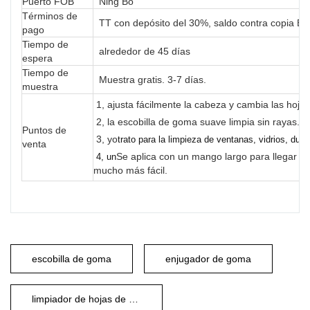
Puerto FOB
Ning Bo
Términos de
TT con depósito del 30%, saldo contra copia BL,
pago
Tiempo de
alrededor de 45 días
espera
Tiempo de
Muestra gratis. 3-7 días.
muestra
1, ajusta fácilmente la cabeza y cambia las hojas
2, la escobilla de goma suave limpia sin rayas.
Puntos de
3, yo
trato para la limpieza de ventanas, vidrios, duc
venta
Se aplica con un mango largo para llegar al
4, un
mucho más fácil.
escobilla de goma
enjugador de goma
limpiador de hojas de goma