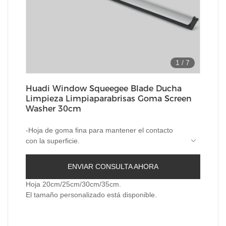
1
/
7
Huadi Window Squeegee Blade Ducha
Limpieza Limpiaparabrisas Goma Screen
Washer 30cm
-Hoja de goma fina para mantener el contacto
con la superficie.
-Uso de mango ligero.
-Ideal para ventanas, espejos y azulejos.
ENVIAR CONSULTA AHORA
-La hoja de goma proporciona un acabado sin
rayas a sus superficies.
Hoja 20cm/25cm/30cm/35cm.
-Perfecto para limpiar cristales, mamparas de
El tamaño personalizado está disponible.
ducha y azulejos.
-Seguro para usar en superficies de vidrio
-El diseño liviano facilita el abordaje de áreas