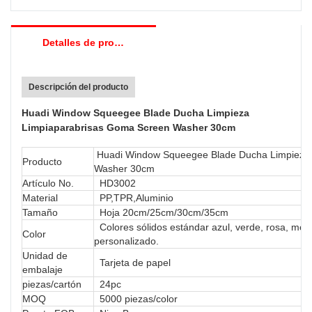
difíciles de alcanzar
-Ir con un palo largo para llegar a lugares altos.
Detalles de producto
Descripción del producto
Huadi Window Squeegee Blade Ducha Limpieza
Limpiaparabrisas Goma Screen Washer 30cm
Huadi Window Squeegee Blade Ducha Limpieza 
Producto
Washer 30cm
Artículo No.
HD3002
Material
PP,TPR,Aluminio
Tamaño
Hoja 20cm/25cm/30cm/35cm
Colores sólidos estándar azul, verde, rosa, mora
Color
personalizado.
Unidad de
Tarjeta de papel
embalaje
piezas/cartón
24pc
MOQ
5000 piezas/color