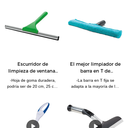
Escurridor de
El mejor limpiador de
limpieza de ventanas
barra en T de
eficiente Huadi, varios
microfibra Magic
-Hoja de goma duradera,
-La barra en T fija se
tamaños, 20 cm, 25
Window Washer de
podría ser de 20 cm, 25 cm,
adapta a la mayoría de los
cm, 30 cm
Huadi para Window
30 cm...-Mango ergonómico
postes de extensión.-Funda
Company - HUADI
de plástico para un agarre
sintética mezclada de
cómodo.-Perfecto para
calidad con cierre de velcro
cualquier mampara/azulejos
para lavar y cambiar
de ducha de baño de
fácilmente.-Gran arandela
ventanas.
de uso general para