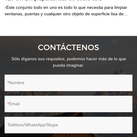
-Este conjunto todo en uno es todo lo que necesita para limpiar
ventanas, puertas y cualquier otro objeto de superficie lisa de
manera rápida y eficiente. Nuestra tira de goma Super Squeegee
y la arandela de microfibra brindarán el máximo rendimiento de
limpieza con el mínimo esfuerzo.-Gracias a la pértiga larga y
extensible, la limpieza de las ventanas se puede realizar en
CONTÁCTENOS
mucho menos tiempo.- Arandela de microfibra duradera con
empuñadura de plástico, escobilla de goma suave con
Sólo díganos sus requisitos, podemos hacer más de lo que
empuñadura de plástico. Este kit viene con una almohadilla de
pueda imaginar.
microfibra de repuesto. El paño de microfibra se puede quitar y
lavar a máquina.-Doble cara. Cuchilla de goma para una limpieza
eficaz y arandela de microfibra para una fácil eliminación del
Nombre
agua.
Email
Teléfono/WhatsApp/Skype