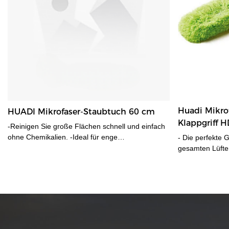
Huadi Mikro
HUADI Mikrofaser-Staubtuch 60 cm
Klappgriff 
-Reinigen Sie große Flächen schnell und einfach
ohne Chemikalien. -Ideal für enge
- Die perfekte 
Zwischenräume um und unter Haushaltsgeräten,
gesamten Lüfter
Möbeln und Elektronik Ideal für Möbel,
Fängt oder löst 
Ventilatoren, Jalousien, Fensterläden,
Lichthalterunge
Haushaltsgeräte und vieles mehr.
kunstvoll geschn