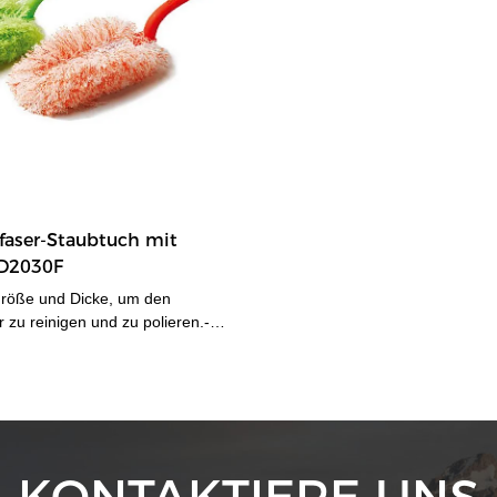
faser-Staubtuch mit
HD2030F
Größe und Dicke, um den
 zu reinigen und zu polieren.-
sich nicht an den
n.- Funktioniert auch sehr gut auf
itzten Möbeln.-Mit Klappgriff.
KONTAKTIERE UNS