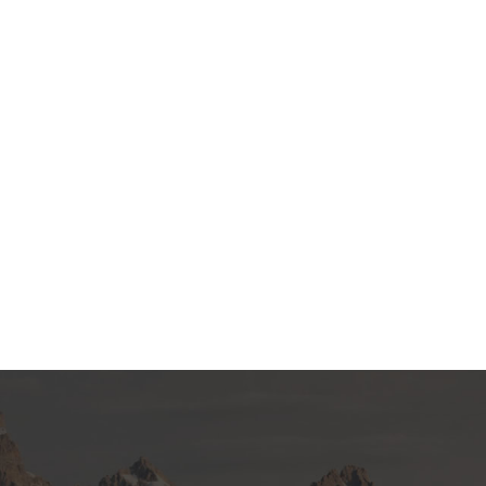
h in die Pfanne
e mühelose und
r im Büro.