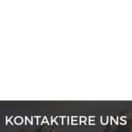
einfachen Aufbewahrung ordentlic
einrasten.-Es ist großartig für di
effiziente Reinigung zu Hause ode
KONTAKTIERE UNS