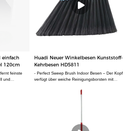
 einfach
Huadi Neuer Winkelbesen Kunststoff-
el 120cm
Kehrbesen HD5811
ernt feinste
- Perfect Sweep Brush Indoor Besen – Der Kopf
ll und
verfügt über weiche Reinigungsborsten mit
 Staub, ohne
gezackten Enden, die Staub, Schmutz und Haare
er Umgebung
anziehen. - Reinigt gründlich jede Ecke – Diese
 alle glatten
weiche Kehrbürste hat einen abgewinkelten Kopf,
op-Metallgriff,
der sich perfekt eignet, um in Ecken und unter
lässt. -
Tische und Stühle zu gelangen. - Mit einem 120
olsters mit
cm langen Metallgriff ausgestattet, der für
Benutzer jeder Größe geeignet ist, über eine
stabile Schraubverbindung verfügt und einfach zu