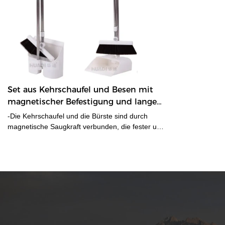
Set aus Kehrschaufel und Besen mit
magnetischer Befestigung und langem
Griff
-Die Kehrschaufel und die Bürste sind durch
magnetische Saugkraft verbunden, die fester und
zuverlässiger ist und bequemer zu verwenden
ist.-Dieses aufrechte Kehrschaufel- und Besenset
besteht aus hochwertigen weichen Borsten, ist
langlebig und eignet sich für Holz-, Fliesen- und
Hartböden im Innenbereich.- Es ist praktisch für
die Aufbewahrung, ohne viel Platz einzunehmen,