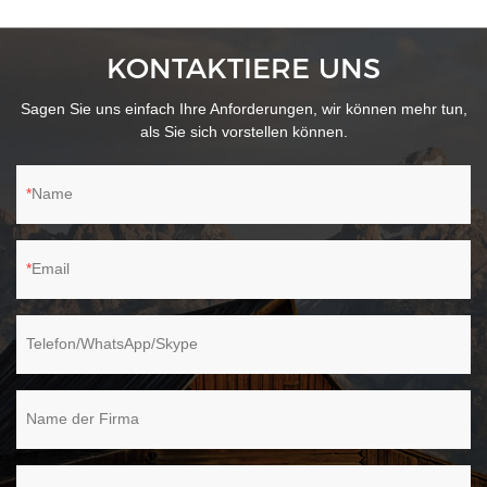
ist maschinenwaschbar. Ersatz ist leicht zu bekommen. - Der
Moppgriff ist bis zu einer Höhe von 120 cm ausziehbar und
KONTAKTIERE UNS
ermöglicht das Arbeiten in jedem gewünschten Winkel.
Sagen Sie uns einfach Ihre Anforderungen, wir können mehr tun,
als Sie sich vorstellen können.
Name
Email
Telefon/WhatsApp/Skype
Name der Firma