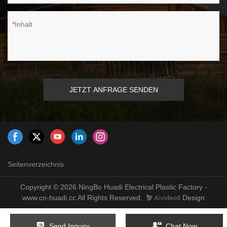
Inhalt
JETZT ANFRAGE SENDEN
Seitenverzeichnis
Copyright © 2026 NingBo Huadi Electrical Plastic Factory -
www.cn-huadi.cc All Rights Reserved.
Design
Send Inquiry
Chat Now