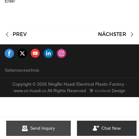
Erde!
PREV
NÄCHSTER
Seitenverzeichnis
Copyright © 2026 NingBo Huadi Electrical Plastic Factory -
www.cn-huadi.cc All Rights Reserved.
Design
Send Inquiry
Chat Now